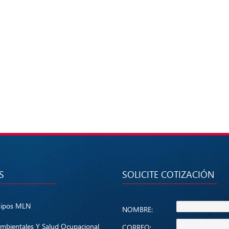
S
SOLICITE COTIZACIÓN
uipos MLN
NOMBRE:
mbientales Y Salud Ocupacional
CORREO: