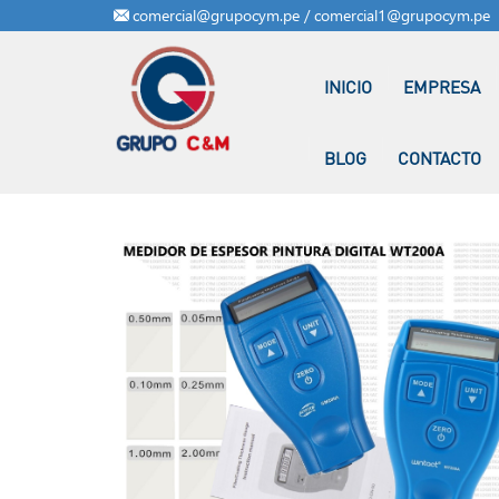
comercial@grupocym.pe / comercial1@grupocym.pe
INICIO
EMPRESA
BLOG
CONTACTO