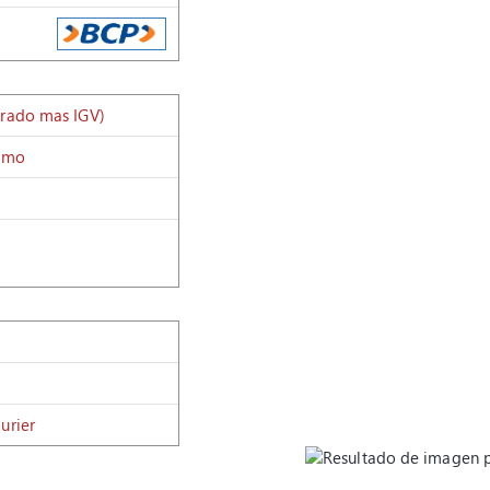
urado mas IGV)
ximo
a
urier