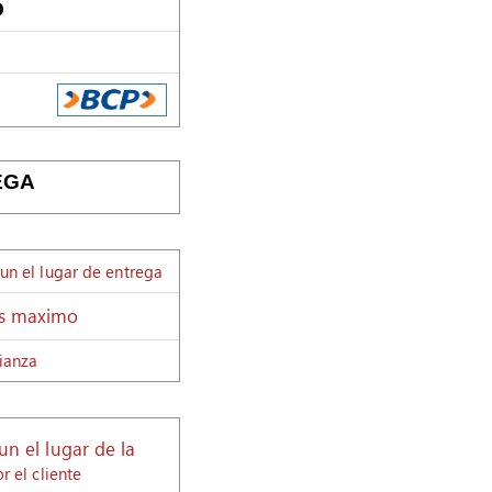
O
EGA
un el lugar de entrega
as maximo
ianza
n el lugar de la
r el cliente