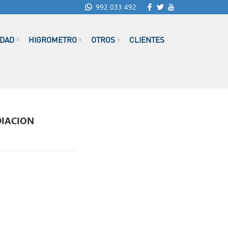
992 033 492
IDAD
HIGROMETRO
OTROS
CLIENTES
DIACION