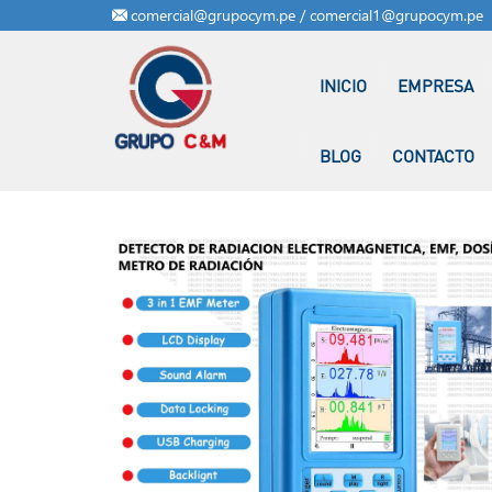
comercial@grupocym.pe / comercial1@grupocym.pe
INICIO
EMPRESA
BLOG
CONTACTO