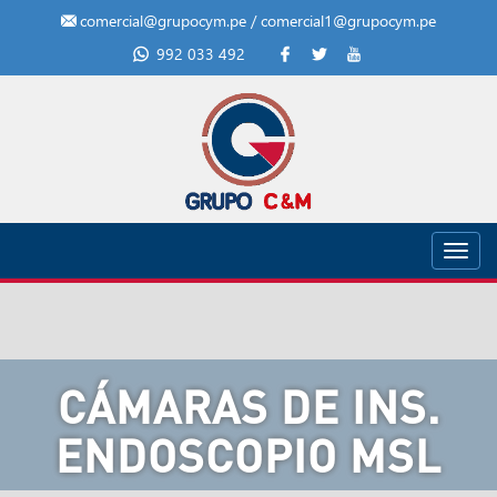
comercial@grupocym.pe / comercial1@grupocym.pe
992 033 492
Toggl
navig
CÁMARAS DE INS.
ENDOSCOPIO MSL